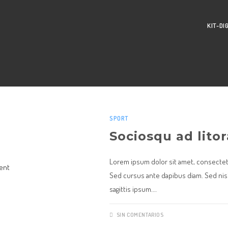
KIT-DI
SPORT
Sociosqu ad lito
Lorem ipsum dolor sit amet, consectetur
Sed cursus ante dapibus diam. Sed nisi
sagittis ipsum.…
SIN COMENTARIOS