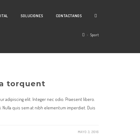
GITAL
SOLUCIONES
CONTACTANOS
>
Sport
ra torquent
 adipiscing elit. Integer nec odio. Praesent libero.
. Nulla quis sem at nibh elementum imperdiet. Duis
MAYO 3, 2016