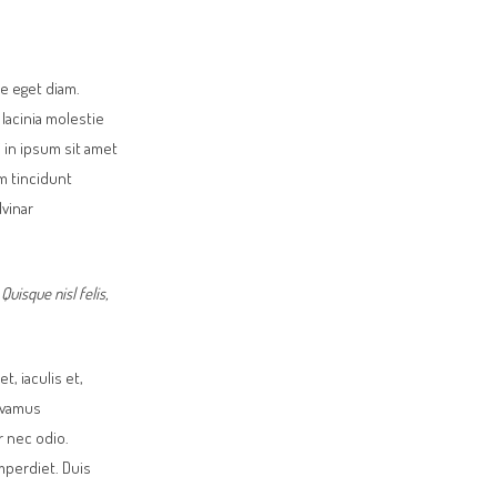
e eget diam.
lacinia molestie
 in ipsum sit amet
um tincidunt
lvinar
Quisque nisl felis,
t, iaculis et,
Vivamus
r nec odio.
mperdiet. Duis