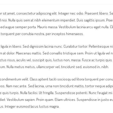
de
de
de
de
la
la
la
la
entrada:
entrada:
entrada:
entrada:
 sit amet, consectetur adipiscing elit. Integer nec odio. Praesent libero. 
 nisi. Nulla quis sem at nibh elementum imperdiet. Duis sagittis ipsum. Pra
sed augue semper porta. Mauris massa. Vestibulum lacinia arcu eget nulla. Cla
a torquent per conubia nostra, per inceptos himenaeos.
ligula in libero. Sed dignissim lacinia nunc. Curabitur tortor. Pellentesque
 at dolor. Maecenas mattis. Sed convallis tristique sem. Proin ut ligula vel
ctus risus, iaculis vel, suscipit quis, luctus non, massa. Fusce ac turpis quis l
psum. Nulla metus metus, ullamcorper vel, tincidunt sed, euismod in, nibh.
condimentum velit. Class aptent taciti sociosqu ad litora torquent per conu
s. Nam nec ante. Sed lacinia, urna non tincidunt mattis, tortor neque adipi
quis turpis. Nulla facilisi. Ut fringilla. Suspendisse potenti. Nunc feugiat mi 
et. Vestibulum sapien. Proin quam. Etiam ultrices. Suspendisse in justo e
tus. Integer euismod lacus luctus magna.