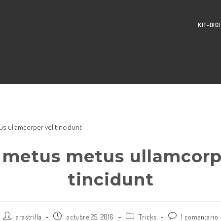
KIT-DIG
 metus metus ullamcorp
tincidunt
Autor
Publicación
Categoría
Comentarios
arastrilla
octubre 25, 2016
Tricks
1 comentario