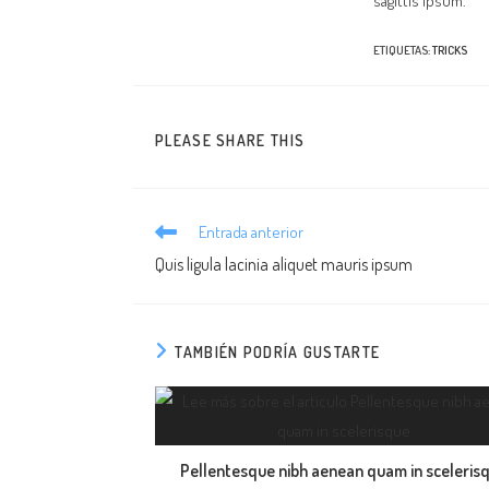
sagittis ipsum.
ETIQUETAS
:
TRICKS
COMPARTIR
PLEASE SHARE THIS
ESTE
CONTENIDO
Leer
Entrada anterior
más
Quis ligula lacinia aliquet mauris ipsum
artículos
TAMBIÉN PODRÍA GUSTARTE
Pellentesque nibh aenean quam in sceleris