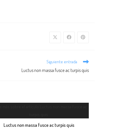
Se
Se
Se
abre
abre
abre
en
en
en
una
una
una
nueva
nueva
nueva
ventana
ventana
ventana
Siguiente entrada
Luctus non massa fusce ac turpis quis
Luctus non massa fusce ac turpis quis