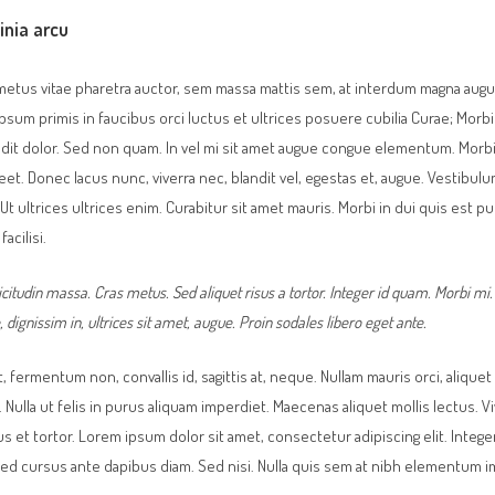
inia arcu
etus vitae pharetra auctor, sem massa mattis sem, at interdum magna augu
psum primis in faucibus orci luctus et ultrices posuere cubilia Curae; Morbi 
ndit dolor. Sed non quam. In vel mi sit amet augue congue elementum. Morbi
reet. Donec lacus nunc, viverra nec, blandit vel, egestas et, augue. Vestibul
Ut ultrices ultrices enim. Curabitur sit amet mauris. Morbi in dui quis est pu
acilisi.
licitudin massa. Cras metus. Sed aliquet risus a tortor. Integer id quam. Morbi mi. 
, dignissim in, ultrices sit amet, augue. Proin sodales libero eget ante.
, fermentum non, convallis id, sagittis at, neque. Nullam mauris orci, aliquet e
ula. Nulla ut felis in purus aliquam imperdiet. Maecenas aliquet mollis lectus. 
s et tortor. Lorem ipsum dolor sit amet, consectetur adipiscing elit. Intege
Sed cursus ante dapibus diam. Sed nisi. Nulla quis sem at nibh elementum i