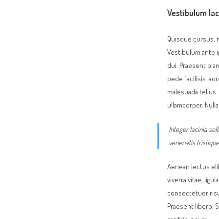
Vestibulum lac
Quisque cursus, m
Vestibulum ante i
dui. Praesent bla
pede facilisis lao
malesuada tellus. 
ullamcorper. Nulla f
Integer lacinia sol
venenatis tristique
Aenean lectus elit
viverra vitae, lig
consectetuer risu
Praesent libero. 