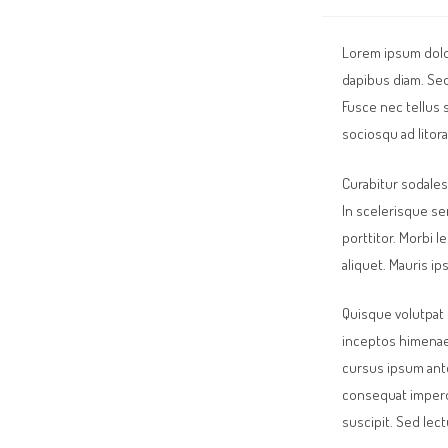
Lorem ipsum dolor
dapibus diam. Sed
Fusce nec tellus 
sociosqu ad litor
Curabitur sodales 
In scelerisque sem
porttitor. Morbi le
aliquet. Mauris i
Quisque volutpat 
inceptos himenaeo
cursus ipsum ante 
consequat imperdi
suscipit. Sed lec