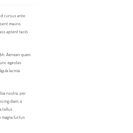
Sed cursus ante
esent mauris.
ss aptent taciti
 nibh. Aenean quam.
 nunc egestas
igula lacinia
bia nostra, per
scing diam, a
a tellus
u magna luctus