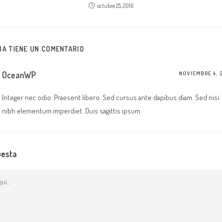
octubre 25, 2016
DA TIENE UN COMENTARIO
OceanWP
NOVIEMBRE 4, 
Integer nec odio. Praesent libero. Sed cursus ante dapibus diam. Sed nisi. 
nibh elementum imperdiet. Duis sagittis ipsum.
uesta