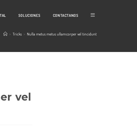
ITAL
SOLUCIONES
CONTACTANOS
>
Tricks
>
Nulla metus metus ullamcorper vel tincidunt
er vel